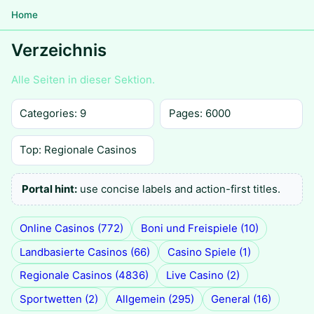
Home
Verzeichnis
Alle Seiten in dieser Sektion.
Categories: 9
Pages: 6000
Top: Regionale Casinos
Portal hint:
use concise labels and action-first titles.
Online Casinos (772)
Boni und Freispiele (10)
Landbasierte Casinos (66)
Casino Spiele (1)
Regionale Casinos (4836)
Live Casino (2)
Sportwetten (2)
Allgemein (295)
General (16)